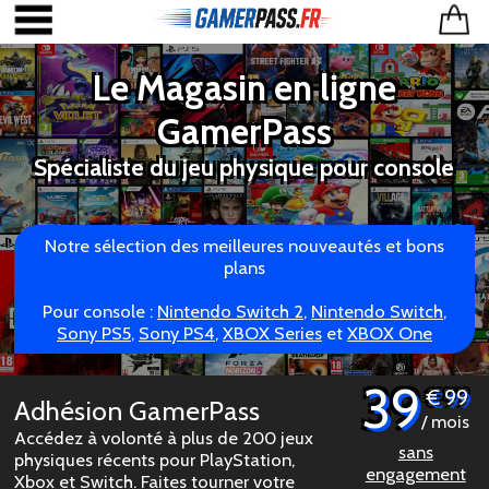
Le Magasin en ligne
GamerPass
Spécialiste du jeu physique pour console
Notre sélection des meilleures nouveautés et bons
plans
Pour console :
Nintendo Switch 2
,
Nintendo Switch
,
Sony PS5
,
Sony PS4
,
XBOX Series
et
XBOX One
39
€ 99
Adhésion GamerPass
/ mois
Accédez à volonté à plus de 200 jeux
sans
physiques récents pour PlayStation,
engagement
Xbox et Switch. Faites tourner votre