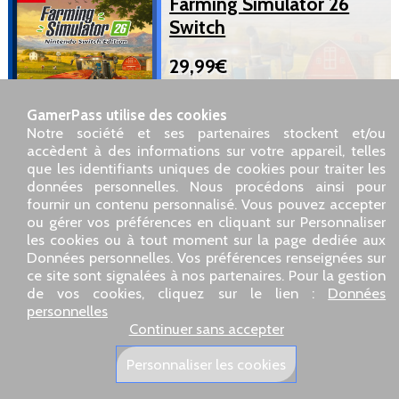
Farming Simulator 26
Switch
29,99€
Jeu Cartouche, Version française
GamerPass utilise des cookies
Nintendo Switch, Neuf sous
Notre société et ses partenaires stockent et/ou
Blister, Edité par Giants Software
accèdent à des informations sur votre appareil, telles
que les identifiants uniques de cookies pour traiter les
données personnelles. Nous procédons ainsi pour
SARL GDN GamerPass, Service client par téléphone : 01 85
fournir un contenu personnalisé. Vous pouvez accepter
09 18 80
ou gérer vos préférences en cliquant sur Personnaliser
Notre adresse : 5 chemin de Daru 26100 Romans sur Isère
les cookies ou à tout moment sur la page dediée aux
(France)
Données personnelles. Vos préférences renseignées sur
Notre adresse e-mail :
pro@gamerpass.fr
ce site sont signalées à nos partenaires. Pour la gestion
de vos cookies, cliquez sur le lien :
Données
Accueil
-
Espace Client
-
Contacts
-
Mentions légales
personnelles
Données personnelles
-
Conditions générales de vente
-
Continuer sans accepter
Retour et Remboursement
Qui sommes nous
-
Politiques de livraison
Personnaliser les cookies
Nos sites européens :
GamerPass.fr
,
Swyo.eu
,
GamerPass.de
,