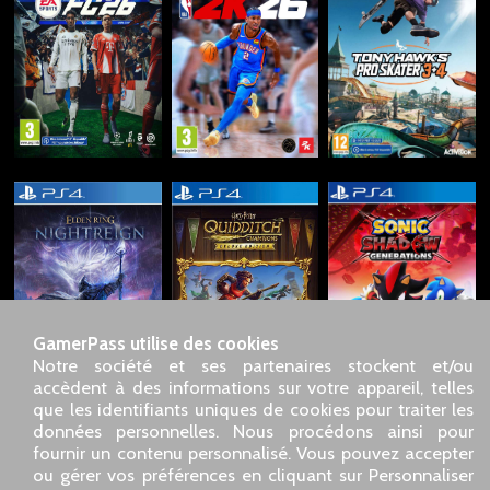
GamerPass utilise des cookies
Notre société et ses partenaires stockent et/ou
accèdent à des informations sur votre appareil, telles
que les identifiants uniques de cookies pour traiter les
données personnelles. Nous procédons ainsi pour
SARL GDN GamerPass, Service client par téléphone : 01 85
fournir un contenu personnalisé. Vous pouvez accepter
09 18 80
ou gérer vos préférences en cliquant sur Personnaliser
Notre adresse : 5 chemin de Daru 26100 Romans sur Isère