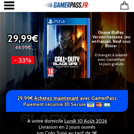
Disque BluRay,
29,99€
Version française, Jeu
en français, Neuf sous
Blister
44,99€
Echangez à volonté
- 33%
avec GamerPass
14 jours gratuits
29,99€
Achetez maintenant
avec GamerPass
Paiement sécurisé 3D Secure
A votre domicile
Lundi 10 Août 2026
Livraison en 2 jours ouvrés
par Colis Suivi au tarif de 5€