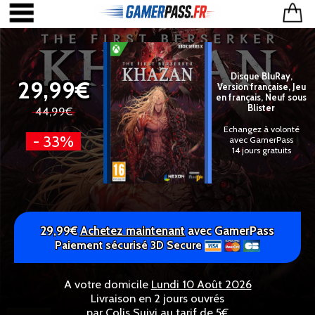
Disque BluRay,
29,99€
Version française, Jeu
en français, Neuf sous
Blister
44,99€
Echangez à volonté
- 33%
avec GamerPass
14 jours gratuits
29,99€
Achetez maintenant
avec GamerPass
Paiement sécurisé 3D Secure
A votre domicile
Lundi 10 Août 2026
Livraison en 2 jours ouvrés
par Colis Suivi au tarif de 5€