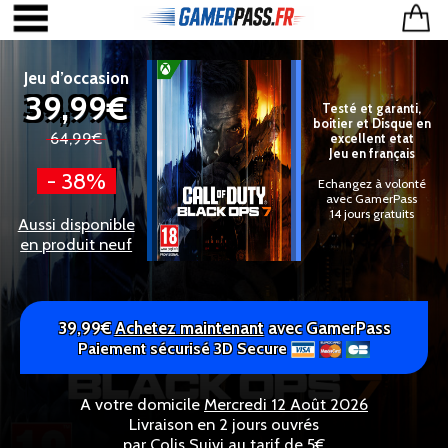
Jeu d’occasion
39,99€
Testé et garanti,
boitier et Disque en
64,99€
excellent etat
Jeu en français
- 38%
Echangez à volonté
avec GamerPass
14 jours gratuits
Aussi disponible
en produit neuf
39,99€
Achetez maintenant
avec GamerPass
Paiement sécurisé 3D Secure
A votre domicile
Mercredi 12 Août 2026
Livraison en 2 jours ouvrés
par Colis Suivi au tarif de 5€