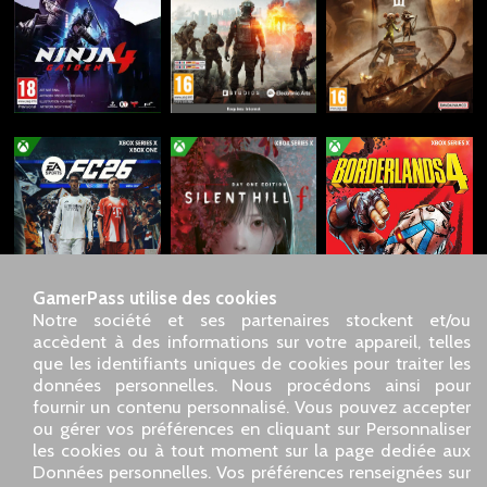
GamerPass utilise des cookies
Notre société et ses partenaires stockent et/ou
accèdent à des informations sur votre appareil, telles
que les identifiants uniques de cookies pour traiter les
données personnelles. Nous procédons ainsi pour
SARL GDN GamerPass, Service client par téléphone : 01 85
fournir un contenu personnalisé. Vous pouvez accepter
09 18 80
ou gérer vos préférences en cliquant sur Personnaliser
Notre adresse : 5 chemin de Daru 26100 Romans sur Isère
les cookies ou à tout moment sur la page dediée aux
(France)
Données personnelles. Vos préférences renseignées sur
Notre adresse e-mail :
pro@gamerpass.fr