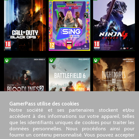
GamerPass utilise des cookies
Notre société et ses partenaires stockent et/ou
accèdent à des informations sur votre appareil, telles
que les identifiants uniques de cookies pour traiter les
données personnelles. Nous procédons ainsi pour
SARL GDN GamerPass, Service client par téléphone : 01 85
fournir un contenu personnalisé. Vous pouvez accepter
09 18 80