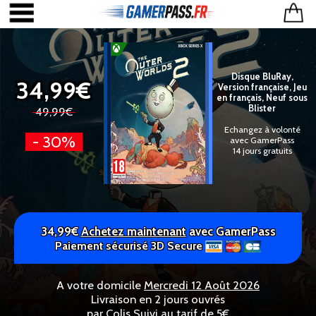
Disque BluRay,
34,99€
Version française, Jeu
en français, Neuf sous
Blister
49,99€
Echangez à volonté
- 30%
avec GamerPass
14 jours gratuits
34,99€
Achetez maintenant
avec GamerPass
Paiement sécurisé 3D Secure
A votre domicile
Mercredi 12 Août 2026
Livraison en 2 jours ouvrés
par Colis Suivi au tarif de 5€