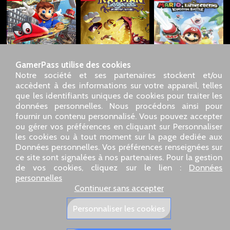
GamerPass utilise des cookies
Notre société et ses partenaires stockent et/ou
accèdent à des informations sur votre appareil, telles
que les identifiants uniques de cookies pour traiter les
données personnelles. Nous procédons ainsi pour
SARL GDN GamerPass, Service client par téléphone : 01 85
fournir un contenu personnalisé. Vous pouvez accepter
09 18 80
ou gérer vos préférences en cliquant sur Personnaliser
Notre adresse : 5 chemin de Daru 26100 Romans sur Isère
les cookies ou à tout moment sur la page dediée aux
(France)
Données personnelles. Vos préférences renseignées sur
Notre adresse e-mail :
pro@gamerpass.fr
ce site sont signalées à nos partenaires. Pour la gestion
de vos cookies, cliquez sur le lien :
Données
Accueil
-
Espace Client
-
Contacts
-
Mentions légales
personnelles
Données personnelles
-
Conditions générales de vente
-
Continuer sans accepter
Retour et Remboursement
Qui sommes nous
-
Politiques de livraison
Personnaliser les cookies
Nos sites européens :
GamerPass.fr
,
Swyo.eu
,
GamerPass.de
,