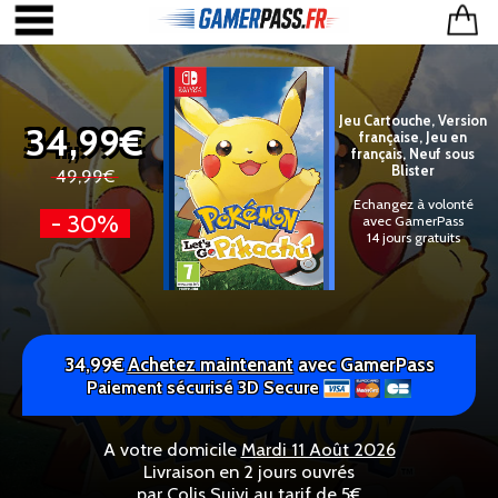
Jeu Cartouche, Version
34,99€
française, Jeu en
français, Neuf sous
Blister
49,99€
Echangez à volonté
- 30%
avec GamerPass
14 jours gratuits
34,99€
Achetez maintenant
avec GamerPass
Paiement sécurisé 3D Secure
A votre domicile
Mardi 11 Août 2026
Livraison en 2 jours ouvrés
par Colis Suivi au tarif de 5€