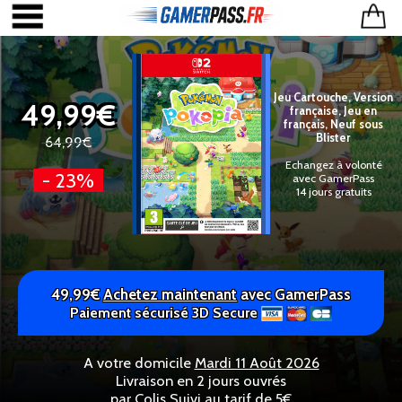
Jeu Cartouche, Version
49,99€
française, Jeu en
français, Neuf sous
Blister
64,99€
Echangez à volonté
- 23%
avec GamerPass
14 jours gratuits
49,99€
Achetez maintenant
avec GamerPass
Paiement sécurisé 3D Secure
A votre domicile
Mardi 11 Août 2026
Livraison en 2 jours ouvrés
par Colis Suivi au tarif de 5€