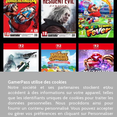
GamerPass utilise des cookies
Notre société et ses partenaires stockent et/ou
accèdent à des informations sur votre appareil, telles
que les identifiants uniques de cookies pour traiter les
données personnelles. Nous procédons ainsi pour
SARL GDN GamerPass, Service client par téléphone : 01 85
fournir un contenu personnalisé. Vous pouvez accepter
09 18 80
ou gérer vos préférences en cliquant sur Personnaliser
Notre adresse : 5 chemin de Daru 26100 Romans sur Isère