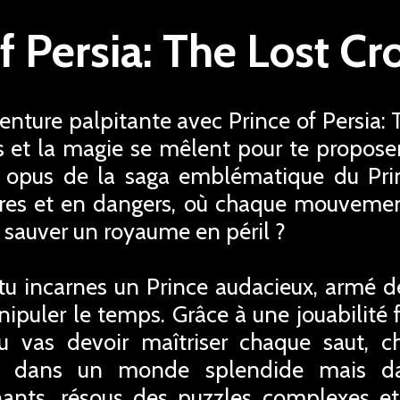
of Persia: The Lost C
ture palpitante avec Prince of Persia: 
es et la magie se mêlent pour te propose
l opus de la saga emblématique du Pr
ères et en dangers, où chaque mouvemen
t sauver un royaume en péril ?
u incarnes un Prince audacieux, armé de
nipuler le temps. Grâce à une jouabilité 
 vas devoir maîtriser chaque saut, 
r dans un monde splendide mais dan
ants, résous des puzzles complexes e