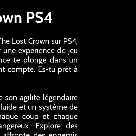
rown PS4
The Lost Crown sur PS4,
r une expérience de jeu
ince te plonge dans un
t compte. Es-tu prêt à
 son agilité légendaire
fluide et un système de
chaque coup et chaque
gereux. Explore des
t affronte des ennemis