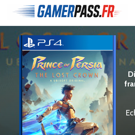
Di
fra
Ec