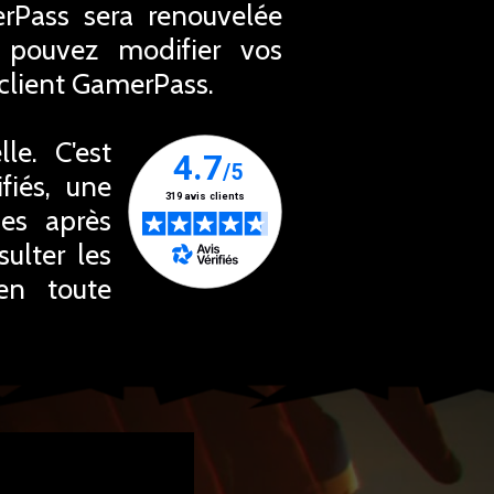
erPass sera renouvelée
 pouvez modifier vos
 client GamerPass.
le. C'est
fiés, une
ues après
ulter les
en toute