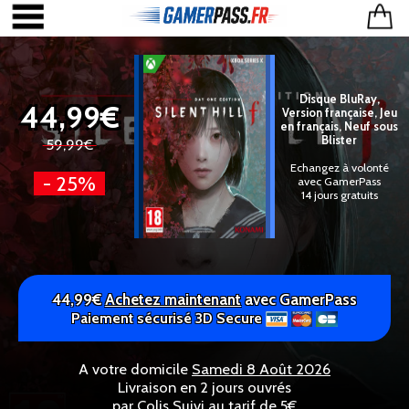
Disque BluRay,
44,99€
Version française, Jeu
en français, Neuf sous
Blister
59,99€
Echangez à volonté
- 25%
avec GamerPass
14 jours gratuits
44,99€
Achetez maintenant
avec GamerPass
Paiement sécurisé 3D Secure
A votre domicile
Samedi 8 Août 2026
Livraison en 2 jours ouvrés
par Colis Suivi au tarif de 5€