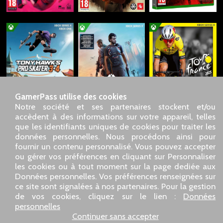
GamerPass utilise des cookies
Notre société et ses partenaires stockent et/ou
accèdent à des informations sur votre appareil, telles
que les identifiants uniques de cookies pour traiter les
données personnelles. Nous procédons ainsi pour
SARL GDN GamerPass, Service client par téléphone : 01 85
fournir un contenu personnalisé. Vous pouvez accepter
09 18 80
ou gérer vos préférences en cliquant sur Personnaliser
Notre adresse : 5 chemin de Daru 26100 Romans sur Isère
les cookies ou à tout moment sur la page dediée aux
(France)
Données personnelles. Vos préférences renseignées sur
Notre adresse e-mail :
pro@gamerpass.fr
ce site sont signalées à nos partenaires. Pour la gestion
de vos cookies, cliquez sur le lien :
Données
Accueil
-
Espace Client
-
Contacts
-
Mentions légales
personnelles
Données personnelles
-
Conditions générales de vente
-
Continuer sans accepter
Retour et Remboursement