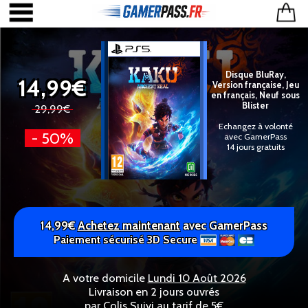
Disque BluRay,
14,99€
Version française, Jeu
en français, Neuf sous
Blister
29,99€
Echangez à volonté
- 50%
avec GamerPass
14 jours gratuits
14,99€
Achetez maintenant
avec GamerPass
Paiement sécurisé 3D Secure
A votre domicile
Lundi 10 Août 2026
Livraison en 2 jours ouvrés
par Colis Suivi au tarif de 5€