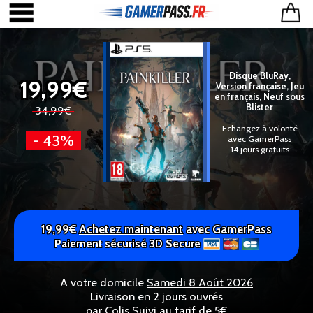
Disque BluRay,
19,99€
Version française, Jeu
en français, Neuf sous
Blister
34,99€
Echangez à volonté
- 43%
avec GamerPass
14 jours gratuits
19,99€
Achetez maintenant
avec GamerPass
Paiement sécurisé 3D Secure
A votre domicile
Samedi 8 Août 2026
Livraison en 2 jours ouvrés
par Colis Suivi au tarif de 5€