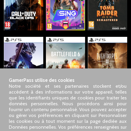
GamerPass utilise des cookies
Notre société et ses partenaires stockent et/ou
accèdent à des informations sur votre appareil, telles
que les identifiants uniques de cookies pour traiter les
données personnelles. Nous procédons ainsi pour
SARL GDN GamerPass, Service client par téléphone : 01 85
fournir un contenu personnalisé. Vous pouvez accepter
09 18 80
ou gérer vos préférences en cliquant sur Personnaliser
Notre adresse : 5 chemin de Daru 26100 Romans sur Isère
les cookies ou à tout moment sur la page dediée aux
(France)
Données personnelles. Vos préférences renseignées sur
Notre adresse e-mail :
pro@gamerpass.fr